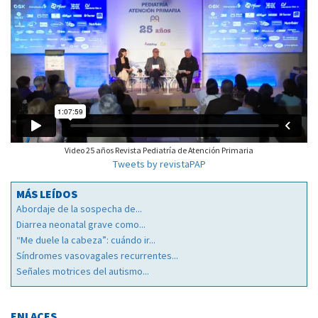
Video 25 años Revista Pediatría de Atención Primaria
Tweets by revistaPAP
MÁS LEÍDOS
Abordaje de la sospecha de...
Diarrea neonatal grave como...
“Me duele la cabeza”: cuándo ir...
Síndromes vasovagales recurrentes...
Señales motrices del autismo...
ENLACES