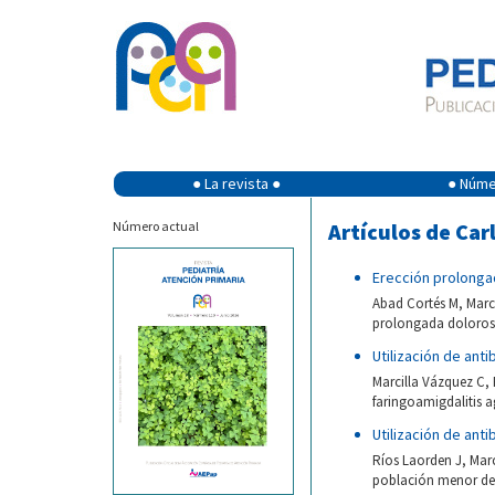
● La revista ●
● Númer
Número actual
Artículos de Car
Erección prolonga
Abad Cortés M, Marc
prolongada dolorosa 
Utilización de ant
Marcilla Vázquez C, 
faringoamigdalitis a
Utilización de ant
Ríos Laorden J, Marci
población menor de 1