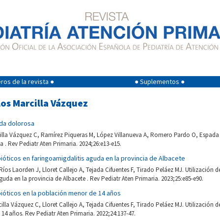
os de la revista ●
● Suplementos ●
los Marcilla Vázquez
da dolorosa
illa Vázquez C, Ramírez Piqueras M, López Villanueva A, Romero Pardo O, Espada 
. Rev Pediatr Aten Primaria. 2024;26:e13-e15.
ibióticos en faringoamigdalitis aguda en la provincia de Albacete
Ríos Laorden J, Lloret Callejo A, Tejada Cifuentes F, Tirado Peláez MJ. Utilización d
guda en la provincia de Albacete . Rev Pediatr Aten Primaria. 2023;25:e85-e90.
ibióticos en la población menor de 14 años
lla Vázquez C, Lloret Callejo A, Tejada Cifuentes F, Tirado Peláez MJ. Utilización de
4 años. Rev Pediatr Aten Primaria. 2022;24:137-47.