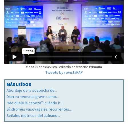
Video 25 años Revista Pediatría de Atención Primaria
Tweets by revistaPAP
MÁS LEÍDOS
Abordaje de la sospecha de...
Diarrea neonatal grave como...
“Me duele la cabeza”: cuándo ir...
Síndromes vasovagales recurrentes...
Señales motrices del autismo...