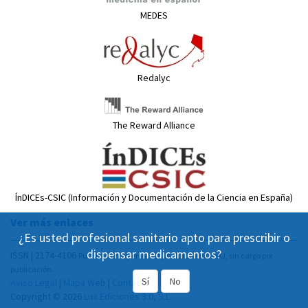
MEDES
Redalyc
The Reward Alliance
ÍnDICEs-CSIC (Información y Documentación de la Ciencia en España)
Ver más enlaces
¿Es usted profesional sanitario apto para prescribir o
dispensar medicamentos?
ISSN | 2174-4106
Publicación Open Acess, incluida en DOAJ, sin cargo por
publicación.
Sí
No
Aviso Legal
|
Mapa Web
|
Contacto
Copyright © 2026
Lua Ediciones 3.0, S.L.