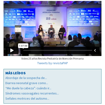
Video 25 años Revista Pediatría de Atención Primaria
Tweets by revistaPAP
MÁS LEÍDOS
Abordaje de la sospecha de...
Diarrea neonatal grave como...
“Me duele la cabeza”: cuándo ir...
Síndromes vasovagales recurrentes...
Señales motrices del autismo...