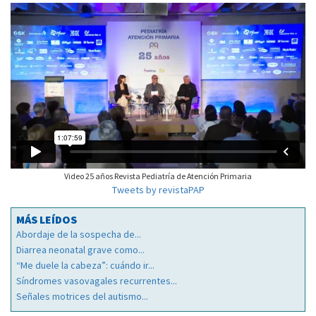
Video 25 años Revista Pediatría de Atención Primaria
Tweets by revistaPAP
MÁS LEÍDOS
Abordaje de la sospecha de...
Diarrea neonatal grave como...
“Me duele la cabeza”: cuándo ir...
Síndromes vasovagales recurrentes...
Señales motrices del autismo...