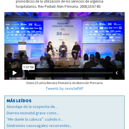
pronósticos de la utilización de los servicios de urgencia
hospitalarios. Rev Pediatr Aten Primaria. 2008;10:67-80.
Video 25 años Revista Pediatría de Atención Primaria
Tweets by revistaPAP
MÁS LEÍDOS
Abordaje de la sospecha de...
Diarrea neonatal grave como...
“Me duele la cabeza”: cuándo ir...
Síndromes vasovagales recurrentes...