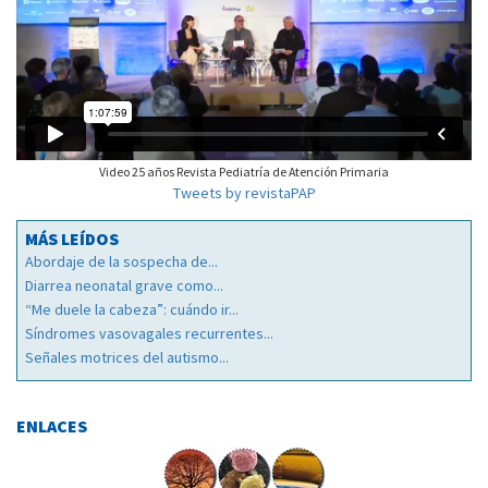
Video 25 años Revista Pediatría de Atención Primaria
Tweets by revistaPAP
MÁS LEÍDOS
Abordaje de la sospecha de...
Diarrea neonatal grave como...
“Me duele la cabeza”: cuándo ir...
Síndromes vasovagales recurrentes...
Señales motrices del autismo...
ENLACES