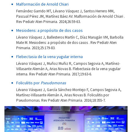
Malformación de Arnold Chiari
Fernández Garrido MT, Lévano Vásquez J, Santos Herrero MM,
Pascual Pérez JM, Martínez Báez AV. Malformación de Arnold Chiari .
Rev Pediatr Aten Primaria. 2024;26:59-63.
Mesiodens: a propósito de dos casos
Lévano Vásquez J, Ballesteros Martín C, Díaz Marugán VM, Barbolla
Mate M. Mesiodens: a propósito de dos casos . Rev Pediatr Aten
Primaria. 2023;25:179-83.
Flebectasia de la vena yugular interna
Lévano Vásquez J, Muñoz Muñiz R, Campos Segovia A, Martínez-
Villasante Alemán A, Arias Novas B. Flebectasia de la vena yugular
interna. Rev Pediatr Aten Primaria. 2017;19:63-6.
Foliculitis por
Pseudomonas
Lévano Vásquez J, García Sánchez-Montejo F, Campos Segovia A,
Martínez-Villasante Alemán A, Arias Novas B. Foliculitis por
Pseudomonas. Rev Pediatr Aten Primaria. 2016;18:355-7.