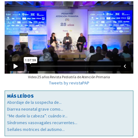
Video 25 años Revista Pediatría de Atención Primaria
Tweets by revistaPAP
MÁS LEÍDOS
Abordaje de la sospecha de...
Diarrea neonatal grave como...
“Me duele la cabeza”: cuándo ir...
Síndromes vasovagales recurrentes...
Señales motrices del autismo...