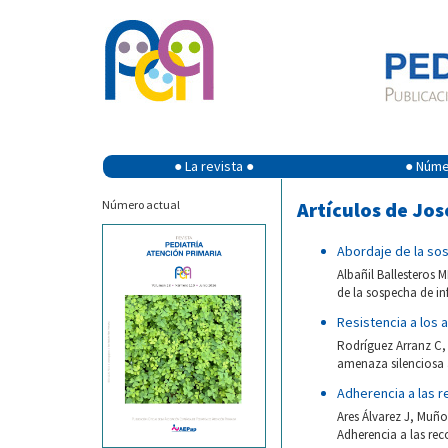
● La revista ●
● Númer
Número actual
Artículos de Jos
Abordaje de la sos
Albañil Ballesteros
de la sospecha de inf
Resistencia a los 
Rodríguez Arranz C, 
amenaza silenciosa a
Adherencia a las r
Ares Álvarez J, Muño
Adherencia a las rec