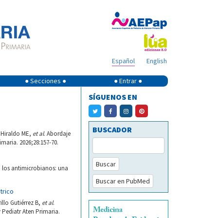
Español
English
● Secciones ●
● Entrar ●
SÍGUENOS EN
BUSCADOR
 Hiraldo ME,
et al
. Abordaje
imaria. 2026;28:157-70.
Buscar
a los antimicrobianos: una
Buscar en PubMed
trico
llo Gutiérrez B,
et al
.
 Pediatr Aten Primaria.