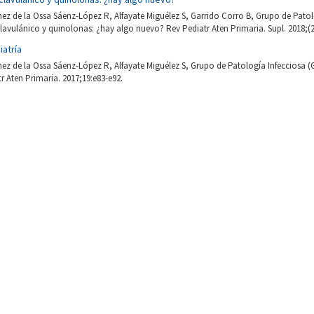
ínez de la Ossa Sáenz-López R, Alfayate Miguélez S, Garrido Corro B, Grupo de Patol
lavulánico y quinolonas: ¿hay algo nuevo? Rev Pediatr Aten Primaria. Supl. 2018;(2
iatría
ínez de la Ossa Sáenz-López R, Alfayate Miguélez S, Grupo de Patología Infecciosa 
tr Aten Primaria. 2017;19:e83-e92.