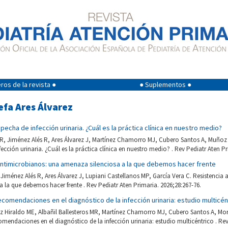
os de la revista ●
● Suplementos ●
efa Ares Álvarez
pecha de infección urinaria. ¿Cuál es la práctica clínica en nuestro medio?
 MR, Jiménez Alés R, Ares Álvarez J, Martínez Chamorro MJ, Cubero Santos A, Muñoz
ección urinaria. ¿Cuál es la práctica clínica en nuestro medio? . Rev Pediatr Aten Pr
antimicrobianos: una amenaza silenciosa a la que debemos hacer frente
Jiménez Alés R, Ares Álvarez J, Lupiani Castellanos MP, García Vera C. Resistencia 
 la que debemos hacer frente . Rev Pediatr Aten Primaria. 2026;28:267-76.
ecomendaciones en el diagnóstico de la infección urinaria: estudio multicén
z Hiraldo ME, Albañil Ballesteros MR, Martínez Chamorro MJ, Cubero Santos A, Mori
omendaciones en el diagnóstico de la infección urinaria: estudio multicéntrico . Rev