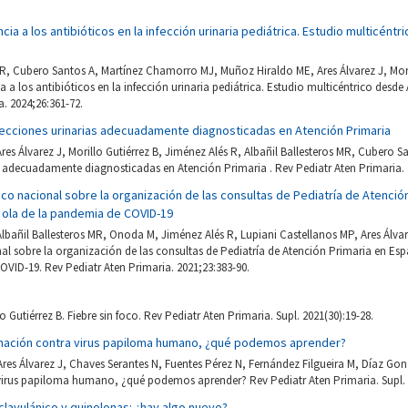
ncia a los antibióticos en la infección urinaria pediátrica. Estudio multicént
MR, Cubero Santos A, Martínez Chamorro MJ, Muñoz Hiraldo ME, Ares Álvarez J, Mori
ia a los antibióticos en la infección urinaria pediátrica. Estudio multicéntrico desde
a. 2024;26:361-72.
fecciones urinarias adecuadamente diagnosticadas en Atención Primaria
es Álvarez J, Morillo Gutiérrez B, Jiménez Alés R, Albañil Ballesteros MR, Cubero S
s adecuadamente diagnosticadas en Atención Primaria . Rev Pediatr Aten Primaria. 2
ico nacional sobre la organización de las consultas de Pediatría de Atenció
 ola de la pandemia de COVID-19
 Albañil Ballesteros MR, Onoda M, Jiménez Alés R, Lupiani Castellanos MP, Ares Álva
al sobre la organización de las consultas de Pediatría de Atención Primaria en Es
VID-19. Rev Pediatr Aten Primaria. 2021;23:383-90.
lo Gutiérrez B. Fiebre sin foco. Rev Pediatr Aten Primaria. Supl. 2021(30):19-28.
nación contra virus papiloma humano, ¿qué podemos aprender?
 Ares Álvarez J, Chaves Serantes N, Fuentes Pérez N, Fernández Filgueira M, Díaz Gon
irus papiloma humano, ¿qué podemos aprender? Rev Pediatr Aten Primaria. Supl. 2
 clavulánico y quinolonas: ¿hay algo nuevo?