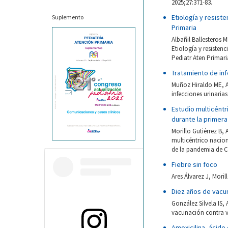
2025;27:371-83.
Etiología y resiste
Suplemento
Primaria
Albañil Ballesteros 
Etiología y resistenc
Pediatr Aten Primari
Tratamiento de in
Muñoz Hiraldo ME, Ar
infecciones urinaria
Estudio multicéntr
durante la primera
Morillo Gutiérrez B,
multicéntrico nacion
de la pandemia de CO
Fiebre sin foco
Ares Álvarez J, Moril
Diez años de vacu
González Silvela IS,
vacunación contra v
Amoxicilina, ácido