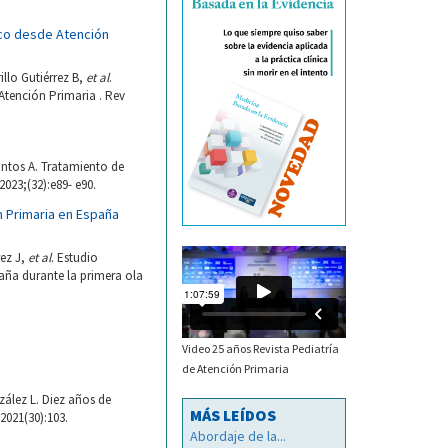
rico desde Atención
llo Gutiérrez B,
et al
.
 Atención Primaria . Rev
antos A. Tratamiento de
023;(32):e89- e90.
n Primaria en España
rez J,
et al
. Estudio
paña durante la primera ola
Video 25 años Revista Pediatría
de Atención Primaria
zález L. Diez años de
MÁS LEÍDOS
021(30):103.
Abordaje de la...