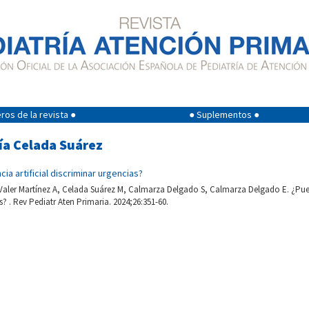
os de la revista ●
● Suplementos ●
ía Celada Suárez
cia artificial discriminar urgencias?
aler Martínez A, Celada Suárez M, Calmarza Delgado S, Calmarza Delgado E. ¿Puede 
s? . Rev Pediatr Aten Primaria. 2024;26:351-60.