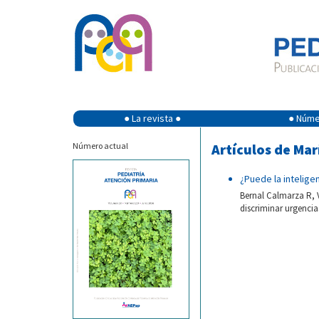
● La revista ●
● Númer
Número actual
Artículos de Mar
¿Puede la inteligen
Bernal Calmarza R, V
discriminar urgencia