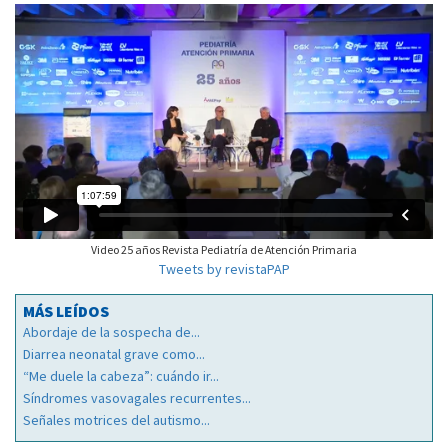
Video 25 años Revista Pediatría de Atención Primaria
Tweets by revistaPAP
MÁS LEÍDOS
Abordaje de la sospecha de...
Diarrea neonatal grave como...
“Me duele la cabeza”: cuándo ir...
Síndromes vasovagales recurrentes...
Señales motrices del autismo...