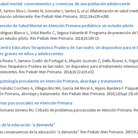
 salud mental: conocimientos y creencias de una población adolescente
F, Santos Silva I, Oviedo N, Gonzalez I, Santos S,
et al
. Alfabetización en salud men
lación adolescente. Rev Pediatr Aten Primaria. 2022;24:e195-e200.
ción de Salud Mental en Atención Primaria pediátrica: un estudio piloto
odríguez Blanco L, Vidal Mariño C, Segura-Valverde M. Programa de prevención de 
 un estudio piloto. Rev Pediatr Aten Primaria. 2014;16:109-15.
-Centro Educativo Terapéutico Pradera de San Isidro. Un dispositivo para el
es graves en niños y adolescentes
 Rivera T, Serrano Coello de Portugal A, Ahijado Guzmán Z, Delfa Álvarez A, Frig
ivo Terapéutico Pradera de San Isidro. Un dispositivo para el tratamiento intensiv
olescentes. Rev Pediatr Aten Primaria. 2014;16:22.e19-e32.
il: patología prevalente en Atención Primaria, abordaje y tratamiento
rnández Corchero A, Villegas Briz MA, García del Moral A, Hijano Bandera F. Psiquiatr
ón Primaria, abordaje y tratamiento. Rev Pediatr Aten Primaria. 2010;12(Supl 19):s9
mas psicosociales en Atención Primaria
Palomares Gimeno MJ. Cribado de problemas psicosociales en Atención Primaria. Rev
 de la educación “a demanda”
as consecuencias de la educación “a demanda”. Rev Pediatr Aten Primaria. 2007;9:2