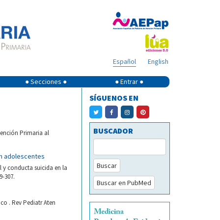
Español
English
● Secciones ●
● Entrar ●
SÍGUENOS EN
BUSCADOR
ención Primaria al
en adolescentes
Buscar
l y conducta suicida en la
9-307.
Buscar en PubMed
co . Rev Pediatr Aten