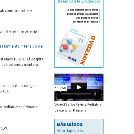
tal: conocimientos y
Salud Mental en Atención
 tratamiento intensivo de
olet Mayo P,
et al
. El Hospital
o de trastornos mentales
ía infantil: patología
3-s106.
Video 25 años Revista Pediatría
 Pediatr Aten Primaria.
de Atención Primaria
MÁS LEÍDOS
91-9.
Abordaje de la...