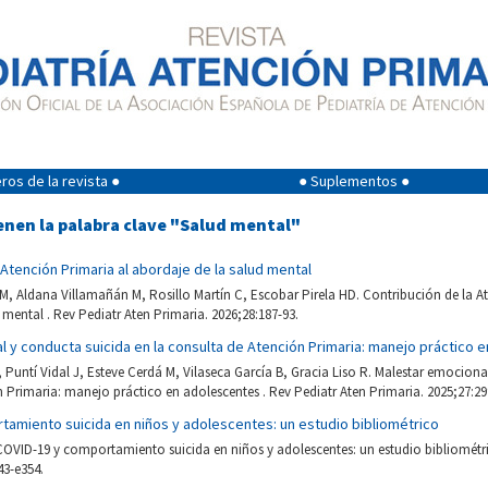
os de la revista ●
● Suplementos ●
enen la palabra clave "Salud mental"
 Atención Primaria al abordaje de la salud mental
, Aldana Villamañán M, Rosillo Martín C, Escobar Pirela HD. Contribución de la At
 mental . Rev Pediatr Aten Primaria. 2026;28:187-93.
 y conducta suicida en la consulta de Atención Primaria: manejo práctico 
, Puntí Vidal J, Esteve Cerdá M, Vilaseca García B, Gracia Liso R. Malestar emociona
 Primaria: manejo práctico en adolescentes . Rev Pediatr Aten Primaria. 2025;27:29
tamiento suicida en niños y adolescentes: un estudio bibliométrico
OVID-19 y comportamiento suicida en niños y adolescentes: un estudio bibliométri
43-e354.