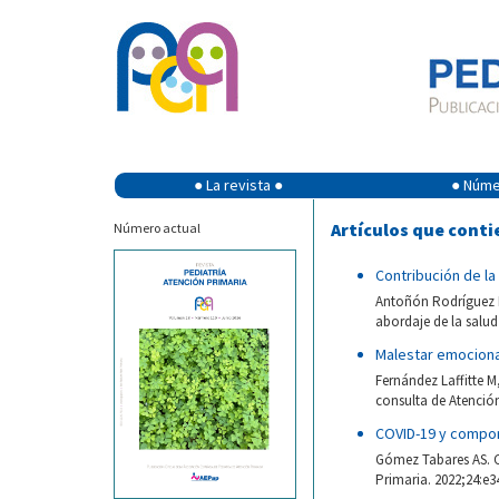
● La revista ●
● Númer
Artículos que conti
Número actual
Contribución de la
Antoñón Rodríguez M
abordaje de la salud
Malestar emocional
Fernández Laffitte M
consulta de Atención
COVID-19 y compor
Gómez Tabares AS. C
Primaria. 2022;24:e3