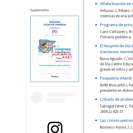
Alfabetización en
Suplemento
Virtuoso J, Ribeiro J
creencias de una pob
Programa de preven
Caro-Cañizares I, R
Primaria pediátrica:
El Hospital de Día
trastornos mental
Buiza Aguado C, Uría
de Día-Centro Educat
graves en niños y ad
Psiquiatría infant
Bofill Moscardó I, Fe
prevalente en Atenci
Cribado de proble
Fabregat Ferrer E, 
2009;11:425-37.
Las consecuencias
Burrueco Arjona J. L