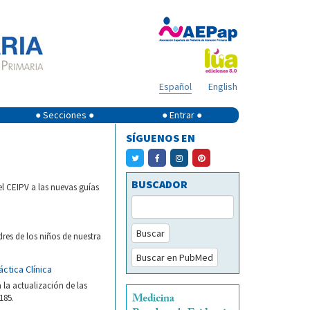
Español
English
● Secciones ●
● Entrar ●
SÍGUENOS EN
BUSCADOR
l CEIPV a las nuevas guías
Buscar
res de los niños de nuestra
Buscar en PubMed
ctica Clínica
 la actualización de las
185.