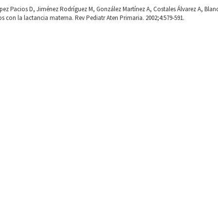
López Pacios D, Jiménez Rodríguez M, González Martínez A, Costales Álvarez A, Bla
s con la lactancia materna. Rev Pediatr Aten Primaria. 2002;4:579-591.