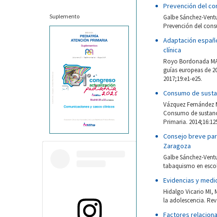
Prevención del co
Suplemento
Galbe Sánchez-Ventu
Prevención del consu
Adaptación españo
clínica
Royo Bordonada MA, 
guías europeas de 20
2017;19:e1-e25.
Consumo de sustan
Vázquez Fernández M
Consumo de sustancia
Primaria. 2014;16:12
Consejo breve para
Zaragoza
Galbe Sánchez-Ventur
tabaquismo en escola
Evidencias y medi
Hidalgo Vicario MI, 
la adolescencia. Rev 
Factores relaciona