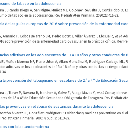
nsumo de tabaco en la adolescencia
ra J, Rando Diego A, San Miguel Muñoz MJ, Colomer Revuelta J, Cortés Rico O, E
mo de tabaco en la adolescencia. Rev Pediatr Aten Primaria. 2020;22:411-22.
la de las guías europeas de 2016 sobre prevención de la enfermedad cardi
Armario P, Lobos Bejarano JM, Pedro Botet J, Villar Álvarez F, Elosua R,
et al
. Ad
16 sobre prevención de la enfermedad cardiovascular en la práctica clínica. Rev Ped
cias adictivas en los adolescentes de 13 a 18 años y otras conductas de 
E, Muñoz Moreno MF, Fierro Urturi A, Alfaro González M, Rodríguez Carbajo ML, R
s adictivas en los adolescentes de 13 a 18 años y otras conductas de riesgo relac
5-34.
 la prevención del tabaquismo en escolares de 2.º a 4.º de Educación Secu
a J, Traver P, Navarra B, Martínez A, Galve Z, Aliaga Mazas Y,
et al
. Consejo breve 
res de 2.º a 4.º de Educación Secundaria Obligatoria de Zaragoza. Rev Pediatr Aten
das preventivas en el abuso de sustancias durante la adolescencia
Montón Álvarez JL, González Rodríguez P. Evidencias y medidas preventivas en el 
Pediatr Aten Primaria. 2006; 8 Supl 3: S113-27.
dos con la lactancia materna