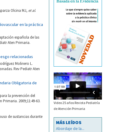
sparza Olcina MJ,
et al
.
ovascular en la práctica
aptación española de las
iatr Aten Primaria.
riesgo relacionadas
odríguez Molinero L.
ionadas. Rev Pediatr Aten
ndaria Obligatoria de
para la prevención del
 Primaria. 2009;11:49-63.
Video 25 años Revista Pediatría
de Atención Primaria
abuso de sustancias durante
MÁS LEÍDOS
Abordaje de la...