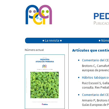
● La revista ●
● Númer
Artículos que conti
Número actual
Comentario del CE
Brotons C, Camafort
europeas de prevenci
Hábitos tabáquicos
Ruiz Escusol S, Gall
consulta. Rev Pediat
Comentario del CEI
Armario P, Brotons 
Guías Europeas de Pr