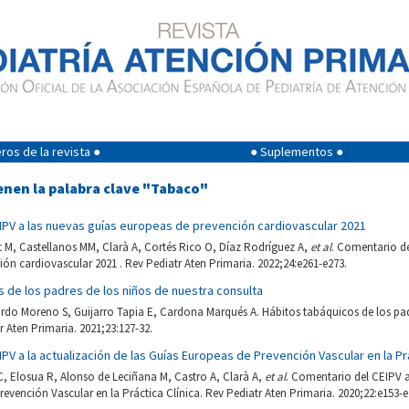
os de la revista ●
● Suplementos ●
enen la palabra clave "Tabaco"
IPV a las nuevas guías europeas de prevención cardiovascular 2021
 M, Castellanos MM, Clarà A, Cortés Rico O, Díaz Rodríguez A,
et al
. Comentario de
ón cardiovascular 2021 . Rev Pediatr Aten Primaria. 2022;24:e261-e273.
 de los padres de los niños de nuestra consulta
ardo Moreno S, Guijarro Tapia E, Cardona Marqués A. Hábitos tabáquicos de los pad
r Aten Primaria. 2021;23:127-32.
PV a la actualización de las Guías Europeas de Prevención Vascular en la Prá
C, Elosua R, Alonso de Leciñana M, Castro A, Clarà A,
et al
. Comentario del CEIPV a
evención Vascular en la Práctica Clínica. Rev Pediatr Aten Primaria. 2020;22:e153-e