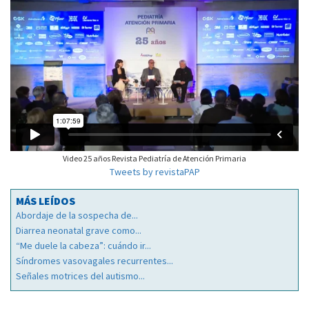
Video 25 años Revista Pediatría de Atención Primaria
Tweets by revistaPAP
MÁS LEÍDOS
Abordaje de la sospecha de...
Diarrea neonatal grave como...
“Me duele la cabeza”: cuándo ir...
Síndromes vasovagales recurrentes...
Señales motrices del autismo...