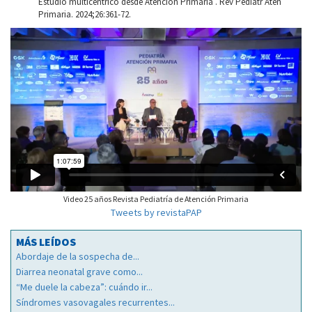
Estudio multicéntrico desde Atención Primaria . Rev Pediatr Aten
Primaria. 2024;26:361-72.
Video 25 años Revista Pediatría de Atención Primaria
Tweets by revistaPAP
MÁS LEÍDOS
Abordaje de la sospecha de...
Diarrea neonatal grave como...
“Me duele la cabeza”: cuándo ir...
Síndromes vasovagales recurrentes...