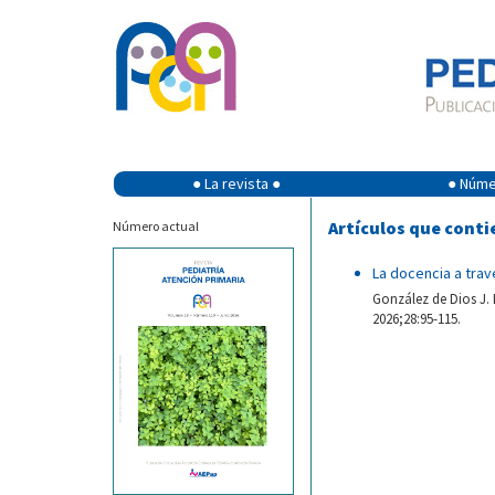
● La revista ●
● Númer
Artículos que conti
Número actual
La docencia a trav
González de Dios J. 
2026;28:95-115.