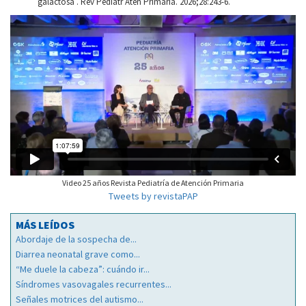
galactosa . Rev Pediatr Aten Primaria. 2026;28:243-6.
Video 25 años Revista Pediatría de Atención Primaria
Tweets by revistaPAP
MÁS LEÍDOS
Abordaje de la sospecha de...
Diarrea neonatal grave como...
“Me duele la cabeza”: cuándo ir...
Síndromes vasovagales recurrentes...
Señales motrices del autismo...