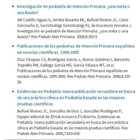
Investigación en pediatría de Atención Primaria: ¿una meta o
una ilusión?
del Castillo Aguas G, Arroba Basanta ML, Buñuel Álvarez JC, Cano
Garcinuño A, Gorrotxategi Gorrotxategi PJ, de Inocencio Arocena J.
Investigación en pediatría de Atención Primaria: ¿una meta o una
ilusión? Rev Pediatr Aten Primaria. 2006;8:203-9.
Publicaciones de los pediatras de Atención Primaria españoles
en revistas científicas. 1999-2005
Díaz Vázquez CA, Rodríguez García J, Alonso Gutiérrez I, Bernardo
Trapiello RM, Gallego García MÁ, García Velasco MT,
et al
.
Publicaciones de los pediatras de Atención Primaria españoles en
revistas científicas. 1999-2005. Rev Pediatr Aten Primaria. 2006;8:235-
50.
Evidencias en Pediatría: nueva publicación secundaria en busca
de una práctica clínica en Pediatría basada en las mejores
pruebas científicas
Buñuel Álvarez JC, González de Dios J, González Rodríguez P,
E
v
i
d
e
n
c
i
a
s
e
n
P
e
d
i
a
t
r
í
a
Equipo editorial de
í
. Evidencias en
E
v
i
d
e
n
c
i
a
s
e
n
P
e
d
i
a
t
r
a
Pediatría: nueva publicación secundaria en busca de una práctica
clínica en Pediatría basada en las mejores pruebas científicas. Rev
Pediatr Aten Primaria. 2005;7:619-639.