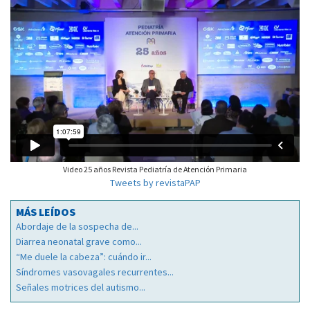
Video 25 años Revista Pediatría de Atención Primaria
Tweets by revistaPAP
MÁS LEÍDOS
Abordaje de la sospecha de...
Diarrea neonatal grave como...
“Me duele la cabeza”: cuándo ir...
Síndromes vasovagales recurrentes...
Señales motrices del autismo...