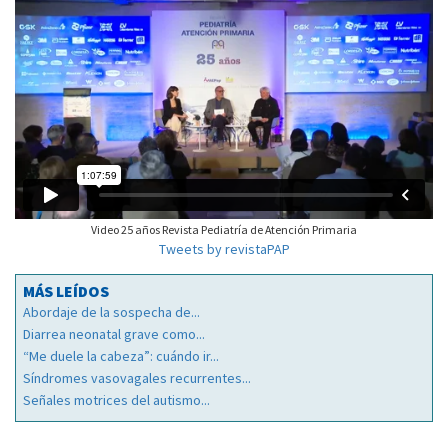
Video 25 años Revista Pediatría de Atención Primaria
Tweets by revistaPAP
MÁS LEÍDOS
Abordaje de la sospecha de...
Diarrea neonatal grave como...
“Me duele la cabeza”: cuándo ir...
Síndromes vasovagales recurrentes...
Señales motrices del autismo...