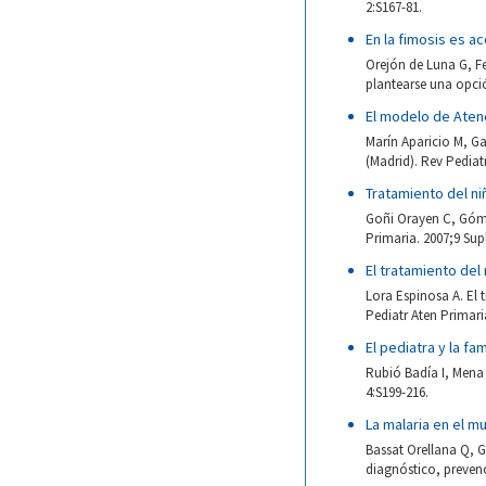
2:S167-81.
En la fimosis es a
Orejón de Luna G, Fe
plantearse una opció
El modelo de Atenc
Marín Aparicio M, Ga
(Madrid). Rev Pediat
Tratamiento del n
Goñi Orayen C, Góme
Primaria. 2007;9 Supl
El tratamiento del
Lora Espinosa A. El 
Pediatr Aten Primaria
El pediatra y la fa
Rubió Badía I, Mena P
4:S199-216.
La malaria en el m
Bassat Orellana Q, G
diagnóstico, prevenc