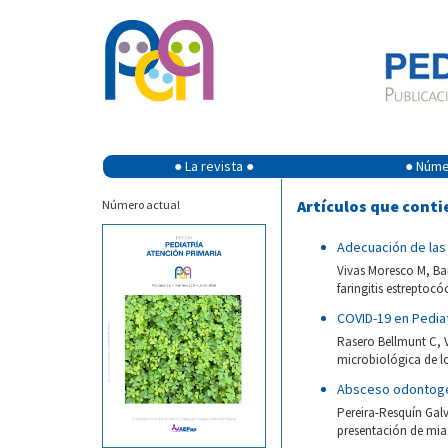
● La revista ●
● Númer
Artículos que conti
Número actual
Adecuación de las 
Vivas Moresco M, Ba
faringitis estreptocó
COVID-19 en Pediat
Rasero Bellmunt C, V
microbiológica de lo
Absceso odontogén
Pereira-Resquín Gal
presentación de mias