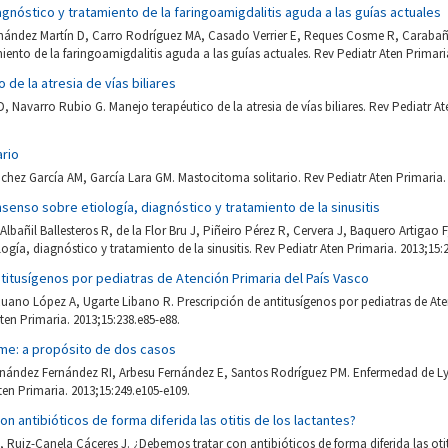
gnóstico y tratamiento de la faringoamigdalitis aguda a las guías actuales
rnández Martín D, Carro Rodríguez MA, Casado Verrier E, Reques Cosme R, Caraba
iento de la faringoamigdalitis aguda a las guías actuales. Rev Pediatr Aten Primaria
 de la atresia de vías biliares
 Navarro Rubio G. Manejo terapéutico de la atresia de vías biliares. Rev Pediatr At
ario
ánchez García AM, García Lara GM. Mastocitoma solitario. Rev Pediatr Aten Primaria. 
nso sobre etiología, diagnóstico y tratamiento de la sinusitis
lbañil Ballesteros R, de la Flor Bru J, Piñeiro Pérez R, Cervera J, Baquero Artigao 
ogía, diagnóstico y tratamiento de la sinusitis. Rev Pediatr Aten Primaria. 2013;15:
titusígenos por pediatras de Atención Primaria del País Vasco
ano López A, Ugarte Libano R. Prescripción de antitusígenos por pediatras de Ate
ten Primaria. 2013;15:238.e85-e88.
e: a propósito de dos casos
rnández Fernández RI, Arbesu Fernández E, Santos Rodríguez PM. Enfermedad de L
ten Primaria. 2013;15:249.e105-e109.
n antibióticos de forma diferida las otitis de los lactantes?
, Ruiz-Canela Cáceres J. ¿Debemos tratar con antibióticos de forma diferida las otit