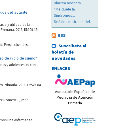
Diarrea neonatal...
“Me duele la...
aguda del lactante
Síndromes...
Señales motrices del...
acia y utilidad de la
 Primaria. 2013;15:109-15.
RSS
ad. Perspectiva desde
Suscríbete al
boletín de
novedades
so de inicio de sueño?
ores y adolescentes con
ENLACES
en Primaria. 2011;13:575-84.
Asociación Española de
Pediatría de Atención
énez Romero T,
et al
.
Primaria
tamos una enfermedad