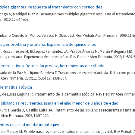
ples gigantes: respuesta al tratamiento con corticoides
onga A, Madrigal Díez V. Hemangiomas múltiples gigantes: respuesta al tratamiento
a. 2010;12:e47-e53.
ibano Ceruelo E, Muñoz Velasco F. Obesidad. Rev Pediatr Aten Primaria. 2009;11 Su
is periorbitaria y orbitaria. Experiencia de quince años
E, Ruiz Jiménez M, Blázquez Fernández JA, Prados Álvarez M, Martín Pelegrina MD
taria y orbitaria. Experiencia de quince años. Rev Pediatr Aten Primaria. 2009;11:597-
pectro autista. Detección precoz, herramientas de cribado
da de la Paz M, Hijano Bandera F. Trastornos del espectro autista. Detección prec
Aten Primaria. 2009;11 (Supl 17):s381-397.
dermatitis atópica
de Lucas Laguna R. Tratamiento de la dermatitis atópica. Rev Pediatr Aten Primaria
 sibilancias recurrentes/asma en el niño menor de 3 años de edad
rcia García J, Castillo Laita JA. Tratamiento de las sibilancias recurrentes/asma 
 Aten Primaria. 2009;11:97-120.
tes en salud mental infanto-juvenil
elo Marcos M. Problemas prevalentes en salud mental infanto-juvenil. Rev Pediatr A