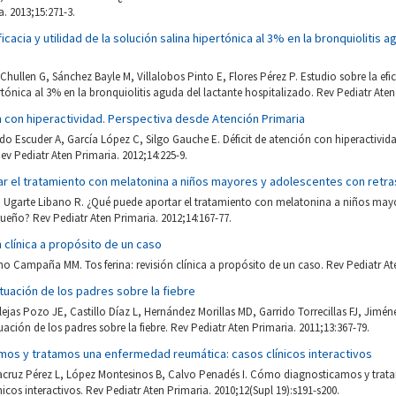
a. 2013;15:271-3.
icacia y utilidad de la solución salina hipertónica al 3% en la bronquiolitis 
Chullen G, Sánchez Bayle M, Villalobos Pinto E, Flores Pérez P. Estudio sobre la efic
rtónica al 3% en la bronquiolitis aguda del lactante hospitalizado. Rev Pediatr Aten
n con hiperactividad. Perspectiva desde Atención Primaria
do Escuder A, García López C, Silgo Gauche E. Déficit de atención con hiperactivid
ev Pediatr Aten Primaria. 2012;14:225-9.
r el tratamiento con melatonina a niños mayores y adolescentes con retra
 Ugarte Libano R. ¿Qué puede aportar el tratamiento con melatonina a niños may
 sueño? Rev Pediatr Aten Primaria. 2012;14:167-77.
n clínica a propósito de un caso
eno Campaña MM. Tos ferina: revisión clínica a propósito de un caso. Rev Pediatr At
uación de los padres sobre la fiebre
ejas Pozo JE, Castillo Díaz L, Hernández Morillas MD, Garrido Torrecillas FJ, Jim
ción de los padres sobre la fiebre. Rev Pediatr Aten Primaria. 2011;13:367-79.
os y tratamos una enfermedad reumática: casos clínicos interactivos
acruz Pérez L, López Montesinos B, Calvo Penadés I. Cómo diagnosticamos y tra
icos interactivos. Rev Pediatr Aten Primaria. 2010;12(Supl 19):s191-s200.