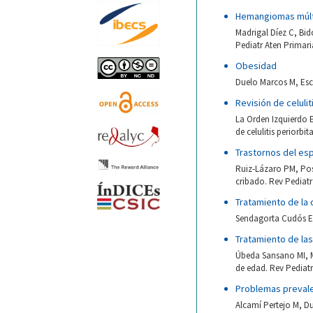
Hemangiomas múlti
Madrigal Díez C, Bid
Pediatr Aten Primari
Obesidad
Duelo Marcos M, Escr
Revisión de celulit
La Orden Izquierdo 
de celulitis periorbi
Trastornos del es
Ruiz-Lázaro PM, Posa
cribado. Rev Pediatr 
Tratamiento de la 
Sendagorta Cudós E, 
Tratamiento de las
Úbeda Sansano MI, Mu
de edad. Rev Pediatr
Problemas prevalen
Alcamí Pertejo M, Du