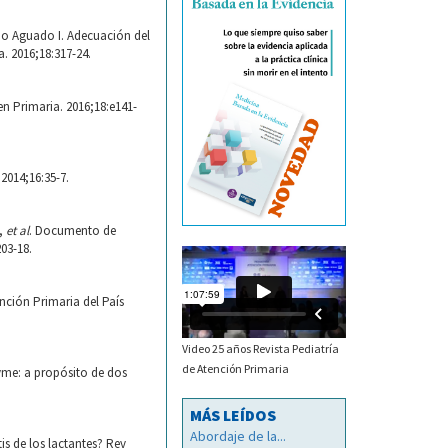
ño Aguado I. Adecuación del
. 2016;18:317-24.
en Primaria. 2016;18:e141-
2014;16:35-7.
F,
et al
. Documento de
203-18.
nción Primaria del País
Video 25 años Revista Pediatría
de Atención Primaria
yme: a propósito de dos
MÁS LEÍDOS
Abordaje de la...
is de los lactantes? Rev