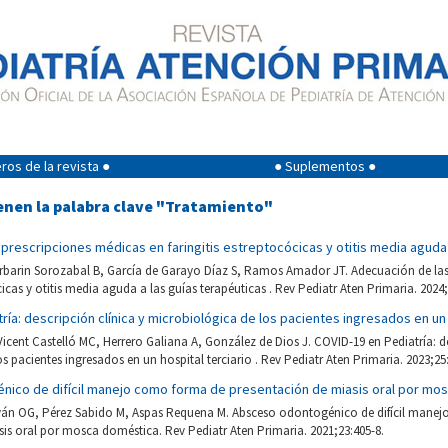
os de la revista ●
● Suplementos ●
enen la palabra clave "Tratamiento"
prescripciones médicas en faringitis estreptocócicas y otitis media aguda 
rbarin Sorozabal B, García de Garayo Díaz S, Ramos Amador JT. Adecuación de las
cicas y otitis media aguda a las guías terapéuticas . Rev Pediatr Aten Primaria. 2024;
ría: descripción clínica y microbiológica de los pacientes ingresados en un 
icent Castelló MC, Herrero Galiana A, González de Dios J. COVID-19 en Pediatría: de
s pacientes ingresados en un hospital terciario . Rev Pediatr Aten Primaria. 2023;25
ico de difícil manejo como forma de presentación de miasis oral por mo
ván OG, Pérez Sabido M, Aspas Requena M. Absceso odontogénico de difícil mane
is oral por mosca doméstica. Rev Pediatr Aten Primaria. 2021;23:405-8.