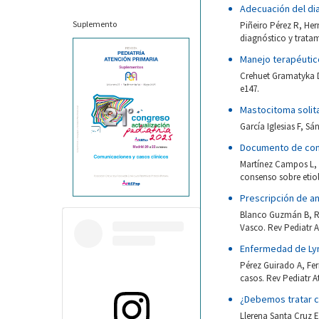
Adecuación del dia
Suplemento
Piñeiro Pérez R, He
diagnóstico y tratam
Manejo terapéutico
Crehuet Gramatyka D,
e147.
Mastocitoma solit
García Iglesias F, S
Documento de conse
Martínez Campos L, A
consenso sobre etiol
Prescripción de an
Blanco Guzmán B, Ru
Vasco. Rev Pediatr A
Enfermedad de Lym
Pérez Guirado A, Fe
casos. Rev Pediatr A
¿Debemos tratar co
Llerena Santa Cruz E