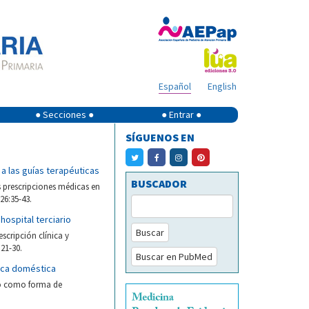
Español
English
● Secciones ●
● Entrar ●
SÍGUENOS EN
a las guías terapéuticas
BUSCADOR
 prescripciones médicas en
26:35-43.
hospital terciario
Buscar
scripción clínica y
:21-30.
Buscar en PubMed
sca doméstica
jo como forma de