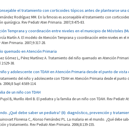
consejable el tratamiento con corticoides tópicos antes de plantearse una 
rnández Rodríguez MM. En la fimosis es aconsejable el tratamiento con corticoides
n quirúrgica. Rev Pediatr Aten Primaria. 2007;9:475-83.
ión Temprana y coordinación entre niveles en el municipio de Móstoles (M
rcía Martín A. El modelo de Atención Temprana y coordinación entre niveles en el 
r Aten Primaria. 2007;9:317-28.
iño quemado en Atención Primaria
z Gómez L, Pérez Martínez A. Tratamiento del niño quemado en Atención Primaria
 2:S29-38.
 niño y adolescente con TDAH en Atención Primaria desde el punto de vista 
tratamiento del niño y adolescente con TDAH en Atención Primaria desde el punto de
. 2006;8 Supl 4:S69-114.
milia de un niño con TDAH
ujol B, Murillo Abril B. El pediatra y la familia de un niño con TDAH. Rev Pediatr At
undo. ¿Qué debe saber un pediatra? (II): diagnóstico, prevención y tratamie
uinovart Florensa C, Alonso Fernández PL. La malaria en el mundo. ¿Qué debe saber
ión y tratamiento. Rev Pediatr Aten Primaria. 2006;8:139-155.