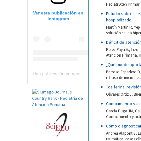
Pediatr Aten Primari
Ver esta publicación en
Estudio sobre la ef
Instagram
hospitalizado
Martín Martín R, Yep 
solución salina hipe
Déficit de atenció
Pérez Payá A., Lizon
Atención Primaria. R
¿Qué puede aporta
Barroso Espadero D,
Una publicación compartida por Revista Pediatría de AP-AEPap (@revistapap)
retraso de inicio de
Tos ferina: revisió
Olivares Ortiz J, Bu
Conocimiento y act
García Puga JM, Call
Conocimiento y actua
Cómo diagnosticam
Andreu Alapont E, L
reumática: casos clín