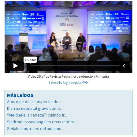
Video 25 años Revista Pediatría de Atención Primaria
Tweets by revistaPAP
MÁS LEÍDOS
Abordaje de la sospecha de...
Diarrea neonatal grave como...
“Me duele la cabeza”: cuándo ir...
Síndromes vasovagales recurrentes...
Señales motrices del autismo...