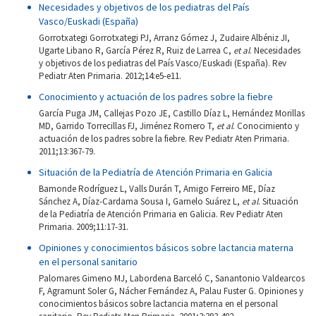
Necesidades y objetivos de los pediatras del País
Vasco/Euskadi (España)
Gorrotxategi Gorrotxategi PJ, Arranz Gómez J, Zudaire Albéniz JI,
Ugarte Libano R, García Pérez R, Ruiz de Larrea C,
et al
. Necesidades
y objetivos de los pediatras del País Vasco/Euskadi (España). Rev
Pediatr Aten Primaria. 2012;14:e5-e11.
Conocimiento y actuación de los padres sobre la fiebre
García Puga JM, Callejas Pozo JE, Castillo Díaz L, Hernández Morillas
MD, Garrido Torrecillas FJ, Jiménez Romero T,
et al
. Conocimiento y
actuación de los padres sobre la fiebre. Rev Pediatr Aten Primaria.
2011;13:367-79.
Situación de la Pediatría de Atención Primaria en Galicia
Bamonde Rodríguez L, Valls Durán T, Amigo Ferreiro ME, Díaz
Sánchez A, Díaz-Cardama Sousa I, Garnelo Suárez L,
et al
. Situación
de la Pediatría de Atención Primaria en Galicia. Rev Pediatr Aten
Primaria. 2009;11:17-31.
Opiniones y conocimientos básicos sobre lactancia materna
en el personal sanitario
Palomares Gimeno MJ, Labordena Barceló C, Sanantonio Valdearcos
F, Agramunt Soler G, Nácher Fernández A, Palau Fuster G. Opiniones y
conocimientos básicos sobre lactancia materna en el personal