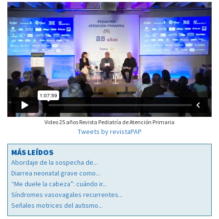
Video 25 años Revista Pediatría de Atención Primaria
Tweets by revistaPAP
MÁS LEÍDOS
Abordaje de la sospecha de...
Diarrea neonatal grave como...
“Me duele la cabeza”: cuándo ir...
Síndromes vasovagales recurrentes...
Señales motrices del autismo...