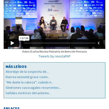
Video 25 años Revista Pediatría de Atención Primaria
Tweets by revistaPAP
MÁS LEÍDOS
Abordaje de la sospecha de...
Diarrea neonatal grave como...
“Me duele la cabeza”: cuándo ir...
Síndromes vasovagales recurrentes...
Señales motrices del autismo...
ENLACES