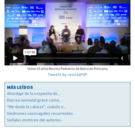
Video 25 años Revista Pediatría de Atención Primaria
Tweets by revistaPAP
MÁS LEÍDOS
Abordaje de la sospecha de...
Diarrea neonatal grave como...
“Me duele la cabeza”: cuándo ir...
Síndromes vasovagales recurrentes...
Señales motrices del autismo...