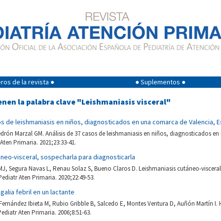
os de la revista ●
● Suplementos ●
enen la palabra clave "Leishmaniasis visceral"
os de leishmaniasis en niños, diagnosticados en una comarca de Valencia, 
drón Marzal GM. Análisis de 37 casos de leishmaniasis en niños, diagnosticados e
Aten Primaria. 2021;23:33-41.
neo-visceral, sospecharla para diagnosticarla
, Segura Navas L, Renau Solaz S, Bueno Claros D. Leishmaniasis cutáneo-visceral
Pediatr Aten Primaria. 2020;22:49-53.
lia febril en un lactante
Fernández Ibieta M, Rubio Gribble B, Salcedo E, Montes Ventura D, Auñón Martín I.
ediatr Aten Primaria. 2006;8:51-63.