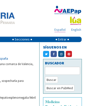
Español
English
● Secciones ●
● Entrar ●
SÍGUENOS EN
España
BUSCADOR
n una comarca de Valencia,
Buscar
, sospecharla para
Buscar en PubMed
 Hepatoesplenomegalia febril