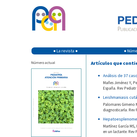
● La revista ●
● Númer
Artículos que conti
Número actual
Análisis de 37 cas
Mañes Jiménez Y, Pe
España. Rev Pediatr 
Leishmaniasis cutá
Palomares Gimeno MJ
diagnosticarla. Rev 
Hepatoesplenomega
Martínez García MS, 
en un lactante. Rev P