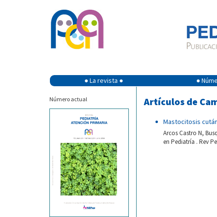
● La revista ●
● Númer
Número actual
Artículos de Ca
Mastocitosis cután
Arcos Castro N, Bus
en Pediatría . Rev Pe