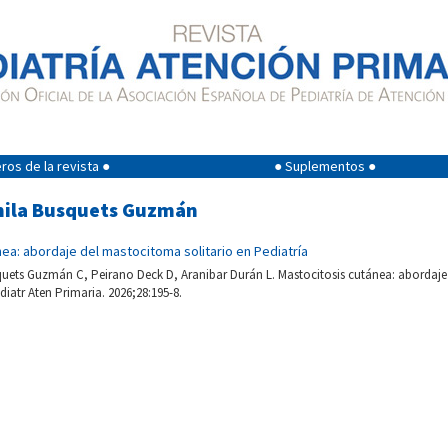
os de la revista ●
● Suplementos ●
mila Busquets Guzmán
ea: abordaje del mastocitoma solitario en Pediatría
quets Guzmán C, Peirano Deck D, Aranibar Durán L. Mastocitosis cutánea: abordaje
diatr Aten Primaria. 2026;28:195-8.