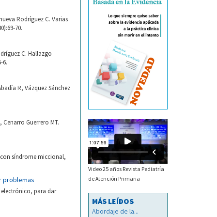
anueva Rodríguez C. Varias
0):69-70.
odríguez C. Hallazgo
-6.
Abadía R, Vázquez Sánchez
, Cenarro Guerrero MT.
os con síndrome miccional,
Video 25 años Revista Pediatría
de Atención Primaria
ar problemas
 electrónico, para dar
MÁS LEÍDOS
Abordaje de la...