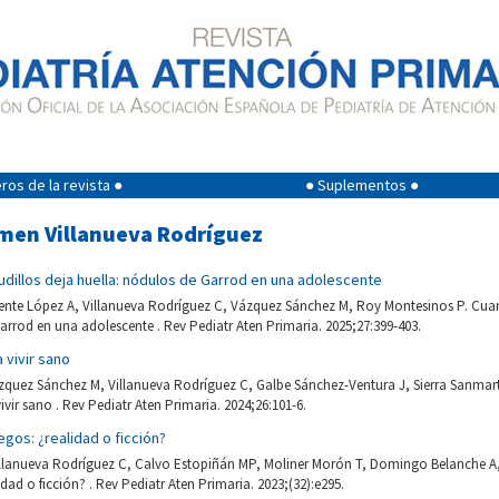
os de la revista ●
● Suplementos ●
rmen Villanueva Rodríguez
nudillos deja huella: nódulos de Garrod en una adolescente
rente López A, Villanueva Rodríguez C, Vázquez Sánchez M, Roy Montesinos P. Cuand
arrod en una adolescente . Rev Pediatr Aten Primaria. 2025;27:399-403.
 vivir sano
ázquez Sánchez M, Villanueva Rodríguez C, Galbe Sánchez-Ventura J, Sierra Sanmart
ivir sano . Rev Pediatr Aten Primaria. 2024;26:101-6.
egos: ¿realidad o ficción?
illanueva Rodríguez C, Calvo Estopiñán MP, Moliner Morón T, Domingo Belanche A
dad o ficción? . Rev Pediatr Aten Primaria. 2023;(32):e295.