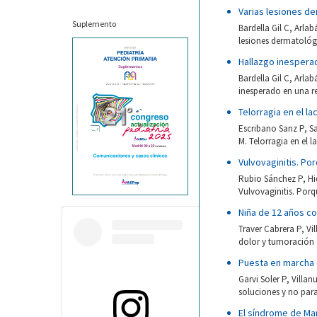
Varias lesiones de
Suplemento
Bardella Gil C, Arla
lesiones dermatológi
Hallazgo inesperad
Bardella Gil C, Arla
inesperado en una re
Telorragia en el 
Escribano Sanz P, 
M. Telorragia en el 
Vulvovaginitis. Po
Rubio Sánchez P, Hi
Vulvovaginitis. Porq
Niña de 12 años c
Traver Cabrera P, Vi
dolor y tumoración 
Puesta en marcha 
Garvi Soler P, Villa
soluciones y no para
El síndrome de Ma