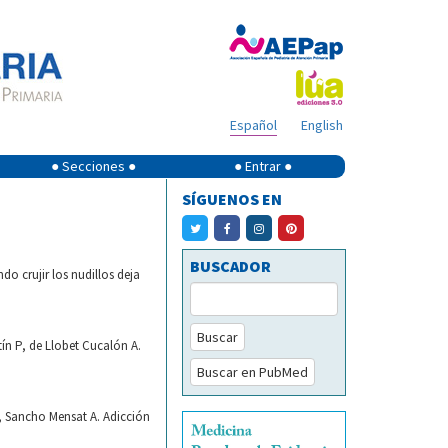
Español
English
● Secciones ●
● Entrar ●
SÍGUENOS EN
BUSCADOR
o crujir los nudillos deja
Buscar
ín P, de Llobet Cucalón A.
Buscar en PubMed
, Sancho Mensat A. Adicción