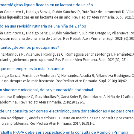
rmatológicas liquenificadas en un lactante de un año
bán Carpintero L, Hidalgo Sanz J, Rubio Sánchez P, Ruiz Ruiz de Larramendi D, Vill
cas liquenificadas en un lactante de un año. Rev Pediatr Aten Primaria. Supl. 2021(3
o en una revisión rutinaria de una niña de 2 años
bán Carpintero L, Hidalgo Sanz J, Rubio Sánchez P, Subirón Ortego R, Villanueva R
visión rutinaria de una niña de 2 años. Rev Pediatr Aten Primaria. Supl. 2021(30):205
lactante, ¿debemos preocuparnos?
Sanz Manrique N, Villanueva Rodríguez C, Romagosa Sánchez-Monge I, Hernández 
lactante, ¿debemos preocuparnos? Rev Pediatr Aten Primaria. Supl. 2021(30):231.
rque no siempre es lo más frecuente
dalgo Sanz J, Fernández Ventureira V, Hernández Abadía R, Villanueva Rodríguez C
ue no siempre es lo más frecuente. Rev Pediatr Aten Primaria. Supl. 2020;(28):62.
on síndrome miccional, dolor y tumoración abdominal
llanueva Rodríguez C, Ruiz Murillas P, Garvi Soler P, Soria Marzo A. Niña de 12 añ
abdominal. Rev Pediatr Aten Primaria. 2018;20:173-5.
de una consulta por correo electrónico, para dar soluciones y no para cre
nueva Rodríguez C, Andrés Martínez E. Puesta en marcha de una consulta por correo
 crear problemas. Rev Pediatr Aten Primaria. 2014;16:311-6.
rshall o PFAPA debe ser sospechado en la consulta de Atención Primaria