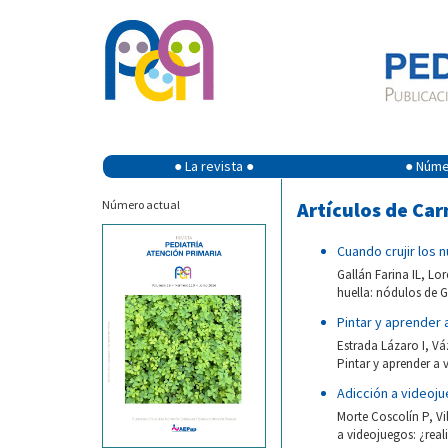
● La revista ●
● Númer
Número actual
Artículos de Ca
Cuando crujir los 
Gallán Farina IL, Lo
huella: nódulos de G
Pintar y aprender a
Estrada Lázaro I, V
Pintar y aprender a v
Adicción a videoju
Morte Coscolín P, V
a videojuegos: ¿reali