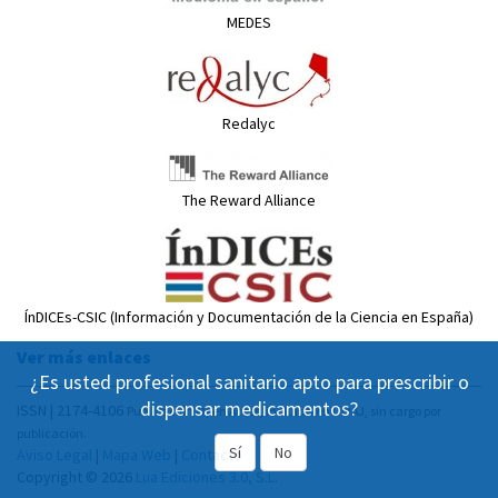
MEDES
Redalyc
The Reward Alliance
ÍnDICEs-CSIC (Información y Documentación de la Ciencia en España)
Ver más enlaces
¿Es usted profesional sanitario apto para prescribir o
dispensar medicamentos?
ISSN | 2174-4106
Publicación Open Acess, incluida en DOAJ, sin cargo por
publicación.
Sí
No
Aviso Legal
|
Mapa Web
|
Contacto
Copyright © 2026
Lua Ediciones 3.0, S.L.