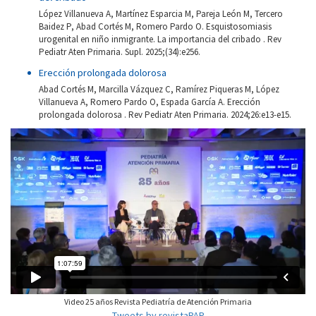
López Villanueva A, Martínez Esparcia M, Pareja León M, Tercero
Baidez P, Abad Cortés M, Romero Pardo O. Esquistosomiasis
urogenital en niño inmigrante. La importancia del cribado . Rev
Pediatr Aten Primaria. Supl. 2025;(34):e256.
Erección prolongada dolorosa
Abad Cortés M, Marcilla Vázquez C, Ramírez Piqueras M, López
Villanueva A, Romero Pardo O, Espada García A. Erección
prolongada dolorosa . Rev Pediatr Aten Primaria. 2024;26:e13-e15.
Video 25 años Revista Pediatría de Atención Primaria
Tweets by revistaPAP